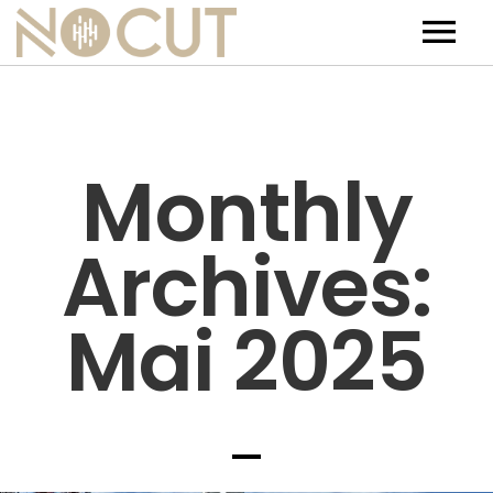
Artists
Artists – Filters
Releases
Monthly
Events
Archives:
News
Team
Mai 2025
Contact
Jobs
Tickets & Merch