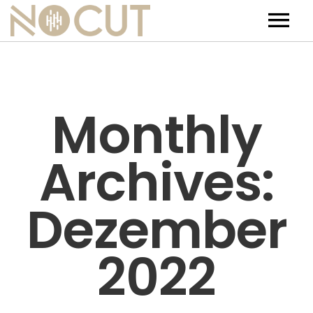
Artists
Artists – Filters
Releases
Monthly
Events
Archives:
News
Team
Dezember
Contact
2022
Jobs
Tickets & Merch