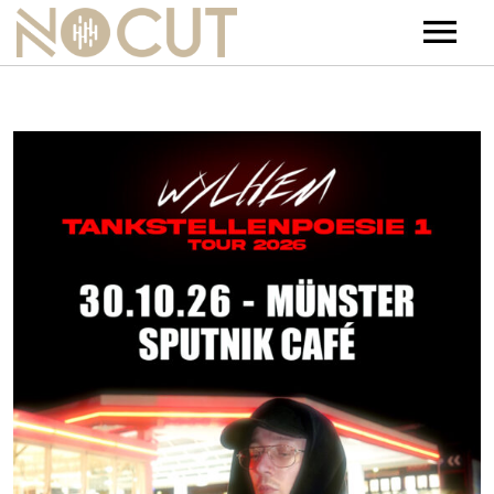
Artists
Artists – Filters
Releases
Events
News
Team
Contact
Jobs
Tickets & Merch