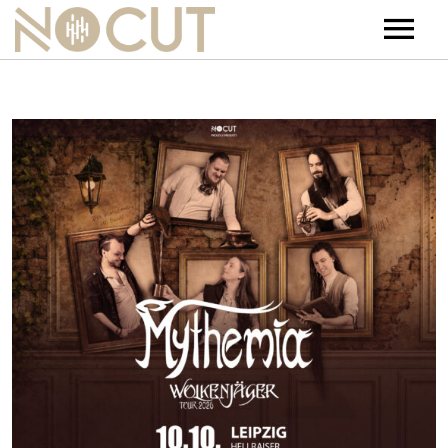
Artists
Artists – Filters
Releases
Events
News
Team
Contact
Jobs
Tickets & Merch