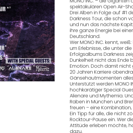
MONO INC. – die Giganten 
spektakulären Open Air-Sh
Drei Alben in Folge auf #1 d
Darkness Tour, die schon vo
und nun das nächste Kapit
ihre ganze Energie bei ein
Deutschland.
Wer MONO INC. kennt, weiß: 
um Erlebnisse, die unter di
Erfolgsalbums Darkness ze
Dunkelheit nicht das Ende 
Emotion. Doch damit nicht 
20 Jahren Karriere obendrau
Gänsehautmomenten alles b
Unterstützt werden MONO I
hochkarätiger Special Guests 
Alienare und Mythemia. Und
Raben in München und Bre
freuen – eine Kombination, 
Ein Tipp für alle, die nicht
Rocktour-Pause ein. Wer die 
Attitüde erleben möchte, 
dazu.