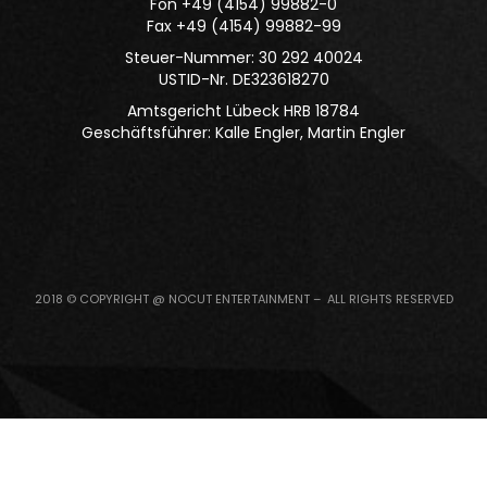
Fon +49 (4154) 99882-0
Fax +49 (4154) 99882-99
Steuer-Nummer: 30 292 40024
USTID-Nr. DE323618270
Amtsgericht Lübeck HRB 18784
Geschäftsführer: Kalle Engler, Martin Engler
2018 © COPYRIGHT @ NOCUT ENTERTAINMENT – ALL RIGHTS RESERVED