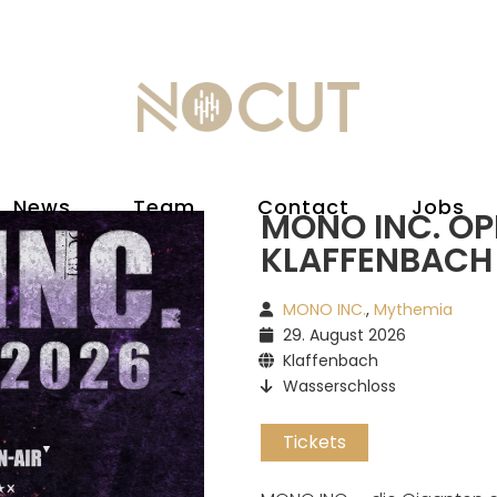
News
Team
Contact
Jobs
MONO INC. OPE
KLAFFENBACH
MONO INC.
,
Mythemia
29. August 2026
Klaffenbach
Wasserschloss
Tickets