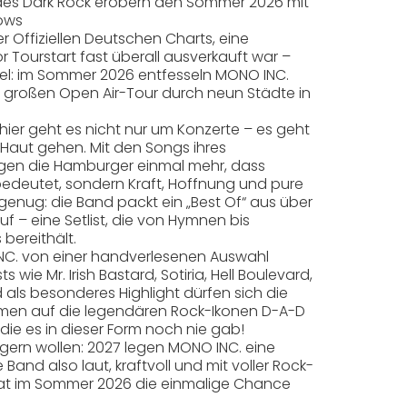
des Dark Rock erobern den Sommer 2026 mit
ows
er Offiziellen Deutschen Charts, eine
r Tourstart fast überall ausverkauft war –
el: im Sommer 2026 entfesseln MONO INC.
er großen Open Air-Tour durch neun Städte in
hier geht es nicht nur um Konzerte – es geht
e Haut gehen. Mit den Songs ihres
igen die Hamburger einmal mehr, dass
bedeutet, sondern Kraft, Hoffnung und pure
genug: die Band packt ein „Best Of“ aus über
f – eine Setlist, die von Hymnen bis
ereithält.
NC. von einer handverlesenen Auswahl
wie Mr. Irish Bastard, Sotiria, Hell Boulevard,
 als besonderes Highlight dürfen sich die
men auf die legendären Rock-Ikonen D-A-D
die es in dieser Form noch nie gab!
 zögern wollen: 2027 legen MONO INC. eine
Band also laut, kraftvoll und mit voller Rock-
hat im Sommer 2026 die einmalige Chance