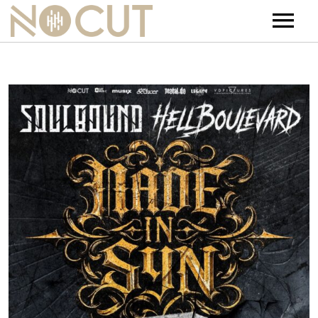
Artists
Artists – Filters
Releases
Events
News
Team
Contact
Jobs
Tickets & Merch