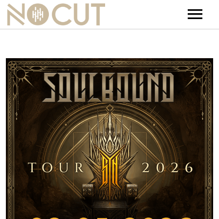
Artists
Artists – Filters
Releases
Events
News
Team
Contact
Jobs
Tickets & Merch