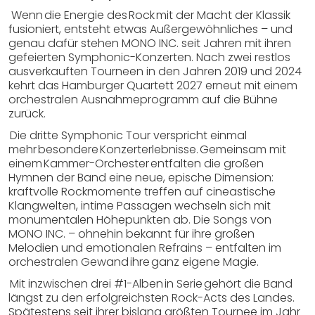
Wenn die Energie des Rock mit der Macht der Klassik
fusioniert, entsteht etwas Außergewöhnliches – und
genau dafür stehen MONO INC. seit Jahren mit ihren
gefeierten Symphonic-Konzerten. Nach zwei restlos
ausverkauften Tourneen in den Jahren 2019 und 2024
kehrt das Hamburger Quartett 2027 erneut mit einem
orchestralen Ausnahmeprogramm auf die Bühne
zurück.
Die dritte Symphonic Tour verspricht einmal
mehr besondere Konzerterlebnisse. Gemeinsam mit
einem Kammer-Orchester entfalten die großen
Hymnen der Band eine neue, epische Dimension:
kraftvolle Rockmomente treffen auf cineastische
Klangwelten, intime Passagen wechseln sich mit
monumentalen Höhepunkten ab. Die Songs von
MONO INC. – ohnehin bekannt für ihre großen
Melodien und emotionalen Refrains – entfalten im
orchestralen Gewand ihre ganz eigene Magie.
Mit inzwischen drei #1-Alben in Serie gehört die Band
längst zu den erfolgreichsten Rock-Acts des Landes.
Spätestens seit ihrer bislang größten Tournee im Jahr