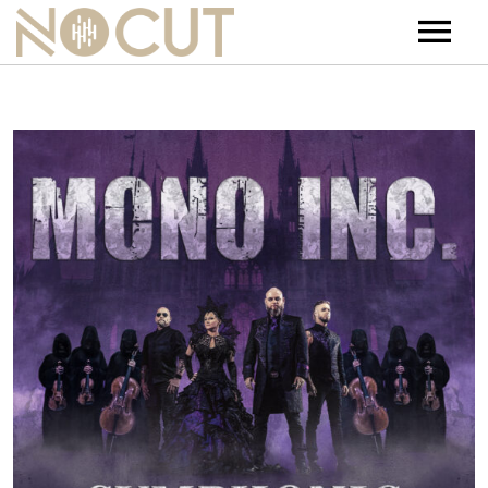
Artists
Artists – Filters
Releases
Events
News
Team
Contact
Jobs
Tickets & Merch