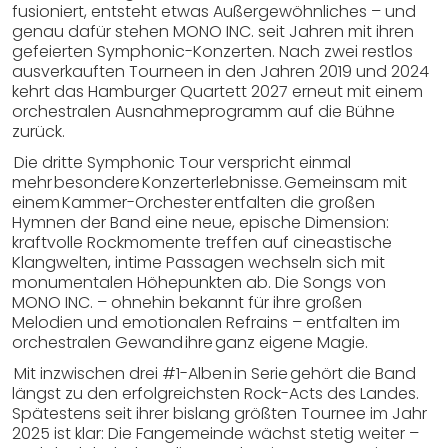
fusioniert, entsteht etwas Außergewöhnliches – und
genau dafür stehen MONO INC. seit Jahren mit ihren
gefeierten Symphonic-Konzerten. Nach zwei restlos
ausverkauften Tourneen in den Jahren 2019 und 2024
kehrt das Hamburger Quartett 2027 erneut mit einem
orchestralen Ausnahmeprogramm auf die Bühne
zurück.
Die dritte Symphonic Tour verspricht einmal
mehr besondere Konzerterlebnisse. Gemeinsam mit
einem Kammer-Orchester entfalten die großen
Hymnen der Band eine neue, epische Dimension:
kraftvolle Rockmomente treffen auf cineastische
Klangwelten, intime Passagen wechseln sich mit
monumentalen Höhepunkten ab. Die Songs von
MONO INC. – ohnehin bekannt für ihre großen
Melodien und emotionalen Refrains – entfalten im
orchestralen Gewand ihre ganz eigene Magie.
Mit inzwischen drei #1-Alben in Serie gehört die Band
längst zu den erfolgreichsten Rock-Acts des Landes.
Spätestens seit ihrer bislang größten Tournee im Jahr
2025 ist klar: Die Fangemeinde wächst stetig weiter –