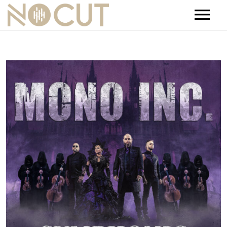
Artists
Artists – Filters
Releases
Events
News
Team
Contact
Jobs
Tickets & Merch