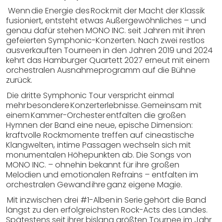
Wenn die Energie des Rock mit der Macht der Klassik
fusioniert, entsteht etwas Außergewöhnliches – und
genau dafür stehen MONO INC. seit Jahren mit ihren
gefeierten Symphonic-Konzerten. Nach zwei restlos
ausverkauften Tourneen in den Jahren 2019 und 2024
kehrt das Hamburger Quartett 2027 erneut mit einem
orchestralen Ausnahmeprogramm auf die Bühne
zurück.
Die dritte Symphonic Tour verspricht einmal
mehr besondere Konzerterlebnisse. Gemeinsam mit
einem Kammer-Orchester entfalten die großen
Hymnen der Band eine neue, epische Dimension:
kraftvolle Rockmomente treffen auf cineastische
Klangwelten, intime Passagen wechseln sich mit
monumentalen Höhepunkten ab. Die Songs von
MONO INC. – ohnehin bekannt für ihre großen
Melodien und emotionalen Refrains – entfalten im
orchestralen Gewand ihre ganz eigene Magie.
Mit inzwischen drei #1-Alben in Serie gehört die Band
längst zu den erfolgreichsten Rock-Acts des Landes.
Spätestens seit ihrer bislang größten Tournee im Jahr