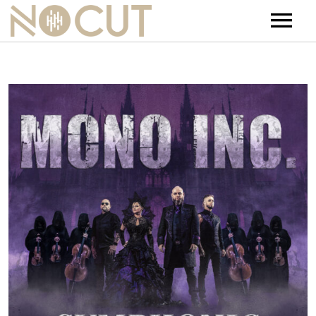
Artists
Artists – Filters
Releases
Events
News
Team
Contact
Jobs
Tickets & Merch