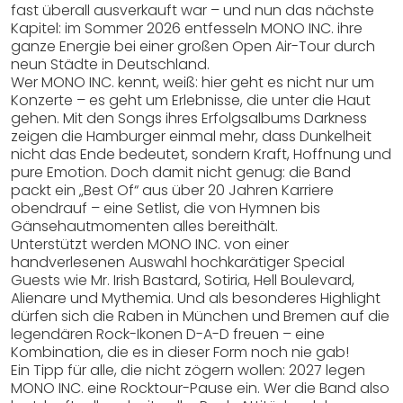
fast überall ausverkauft war – und nun das nächste
Kapitel: im Sommer 2026 entfesseln MONO INC. ihre
ganze Energie bei einer großen Open Air-Tour durch
neun Städte in Deutschland.
Wer MONO INC. kennt, weiß: hier geht es nicht nur um
Konzerte – es geht um Erlebnisse, die unter die Haut
gehen. Mit den Songs ihres Erfolgsalbums Darkness
zeigen die Hamburger einmal mehr, dass Dunkelheit
nicht das Ende bedeutet, sondern Kraft, Hoffnung und
pure Emotion. Doch damit nicht genug: die Band
packt ein „Best Of“ aus über 20 Jahren Karriere
obendrauf – eine Setlist, die von Hymnen bis
Gänsehautmomenten alles bereithält.
Unterstützt werden MONO INC. von einer
handverlesenen Auswahl hochkarätiger Special
Guests wie Mr. Irish Bastard, Sotiria, Hell Boulevard,
Alienare und Mythemia. Und als besonderes Highlight
dürfen sich die Raben in München und Bremen auf die
legendären Rock-Ikonen D-A-D freuen – eine
Kombination, die es in dieser Form noch nie gab!
Ein Tipp für alle, die nicht zögern wollen: 2027 legen
MONO INC. eine Rocktour-Pause ein. Wer die Band also