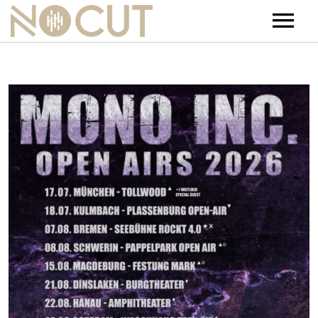
Artists
Artists – Filters
Releases
Events
News
Team
Contact
Jobs
Tickets & Merch