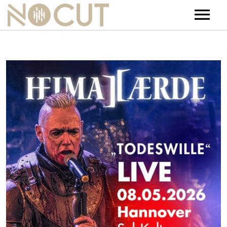
Artists
Artists – Filters
Releases
Events
News
Team
Contact
Jobs
Tickets & Merch