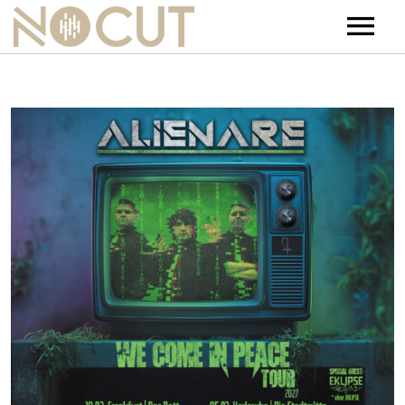
Artists
Artists – Filters
Releases
Events
News
Team
Contact
Jobs
Tickets & Merch