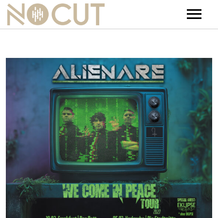
Artists
Artists – Filters
Releases
Events
News
Team
Contact
Jobs
Tickets & Merch