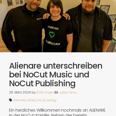
Alienare unterschreiben
bei NoCut Music und
NoCut Publishing
25. März 2024
by
Kalle Engler
Label news
Alienare
,
label
,
nocut
,
Verlag
Ein herzliches Willkommen nochmals an ALIENARE
in der NoCut-Familie. Neben der bereits