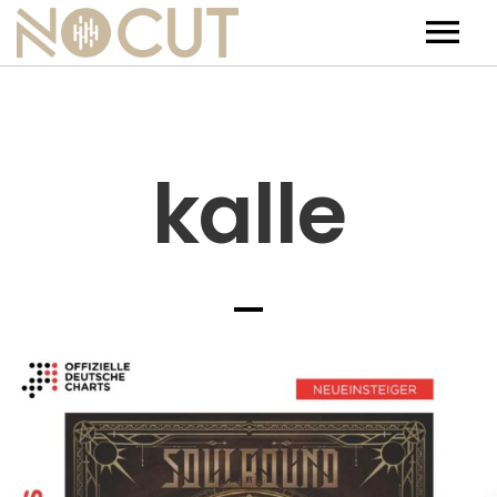
Artists
Artists – Filters
Releases
kalle
Events
News
Team
Contact
Jobs
Tickets & Merch