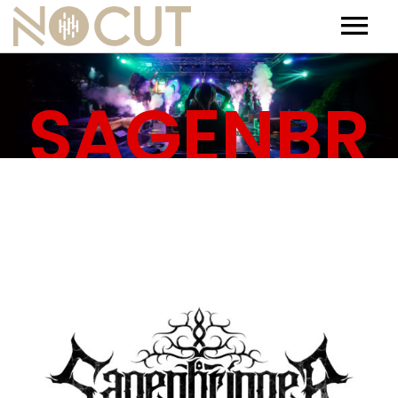
Artists
SAGENBR
Artists – Filters
Releases
Events
INGER
News
Team
Contact
Jobs
Tickets & Merch